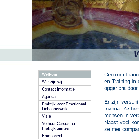
Centrum Inanna
Welkom
en Training in
Wie zijn wij
opgericht doo
Contact informatie
Agenda
Er zijn versch
Praktijk voor Emotioneel
Inanna. Ze heb
Lichaamswerk
mensen in ver
Visie
Naast veel ke
Verhuur Cursus- en
Praktijkruimtes
ze met compass
Emotioneel